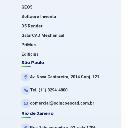
GEO5
Software Imventa
D5 Render
GstarCAD Mechanical
PriMus
Edificius
São Paulo
Av. Nova Cantareira, 2014 Conj. 121
Tel. (11) 3294-4800
comercial@solucoescad.com.br
Rio de Janeiro
Rua 7 de setembro, 92, sala 1706