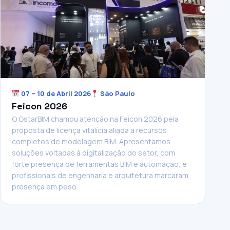
07 – 10 de Abril 2026
São Paulo
Feicon 2026
O GstarBIM chamou atenção na Feicon 2026 pela
proposta de licença vitalícia aliada a recursos
completos de modelagem BIM. Apresentamos
soluções voltadas à digitalização do setor, com
forte presença de ferramentas BIM e automação, e
profissionais de engenharia e arquitetura marcaram
presença em peso.