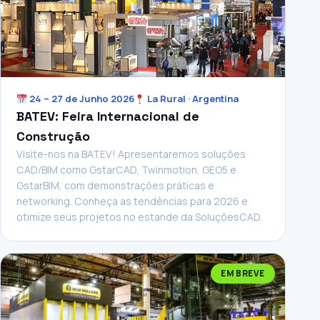
24 – 27 de Junho 2026
La Rural · Argentina
BATEV: Feira Internacional de
Construção
Visite-nos na BATEV! Apresentaremos soluções
CAD/BIM como GstarCAD, Twinmotion, GEO5 e
GstarBIM, com demonstrações práticas e
networking. Conheça as tendências para 2026 e
otimize seus projetos no estande da SoluçõesCAD.
EM BREVE