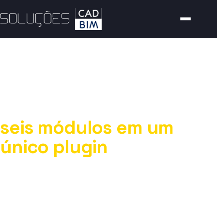
PLUGIN · ELÉTRICA, SPDA E FOTOVOLTAICO
Auto Power
seis módulos em um
único plugin
Plugin para projetos elétricos, cabeamento,
segurança, SPDA, automação residencial e o
novo módulo fotovoltaico. O AUTOPOWER é
especializado na elaboração de projetos