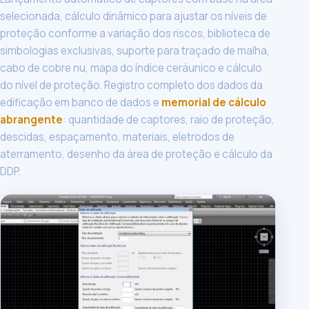
selecionada, cálculo dinâmico para ajustar os níveis de
proteção conforme a variação dos riscos, biblioteca de
simbologias exclusivas, suporte para traçado de malha,
cabo de cobre nu, mapa do índice ceráunico e cálculo
do nível de proteção. Registro completo dos dados da
edificação em banco de dados e
memorial de cálculo
abrangente
: quantidade de captores, raio de proteção,
descidas, espaçamento, materiais, eletrodos de
aterramento, desenho da área de proteção e cálculo da
DDP.