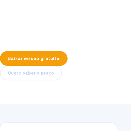
elétricos: opera com sistemas de baixa e média
tensão, abrange configurações monofásicas,
bifásicas e trifásicas, realiza cálculos precisos,
gera quantitativos de forma prática e está
adaptado às exigências das concessionárias de
energia de todo o Brasil.
Baixar versão gratuita
Quero saber o preço