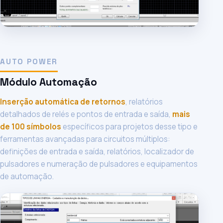
AUTO POWER
Módulo Automação
Inserção automática de retornos
, relatórios
detalhados de relés e pontos de entrada e saída,
mais
de 100 símbolos
específicos para projetos desse tipo e
ferramentas avançadas para circuitos múltiplos:
definições de entrada e saída, relatórios, localizador de
pulsadores e numeração de pulsadores e equipamentos
de automação.