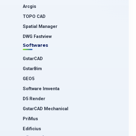
Arcgis
TOPO CAD
Spatial Manager
DWG Fastview
Softwares
GstarCAD
GstarBim
GEO5
Software Imventa
D5 Render
GstarCAD Mechanical
PriMus
Edificius