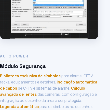
AUTO POWER
Módulo Segurança
Biblioteca exclusiva de símbolos
para alarme, CFTV,
racks, equipamentos e detalhes.
Indicação automática
de cabos
de CFTV e sistemas de alarme.
Cálculo
avançado de lentes
das câmeras, com configuração e
integração ao desenho da área a ser protegida.
Legenda automática
para os símbolos no desenho e