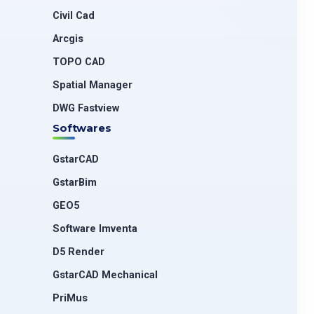
Civil Cad
Arcgis
TOPO CAD
Spatial Manager
DWG Fastview
Softwares
GstarCAD
GstarBim
GEO5
Software Imventa
D5 Render
GstarCAD Mechanical
PriMus