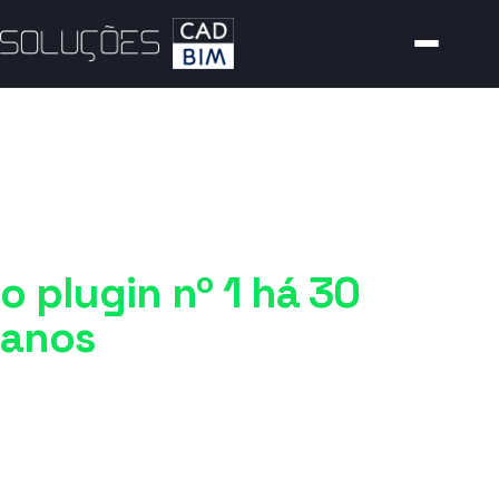
PLUGIN · ENGENHARIA CIVIL E TOPOGRAFIA
Civil CAD
o plugin nº 1 há 30
anos
O CivilCAD abrange recursos que permitem aos
usuários planejar, projetar, pesquisar e
construir tarefas de engenharia civil de maneira
eficiente, rápida e fácil. Ele é uma alternativa ao