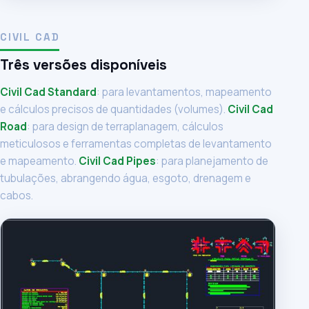
CIVIL CAD
Três versões disponíveis
Civil Cad Standard
: para levantamentos, mapeamento
e cálculos precisos de quantidades (volumes).
Civil Cad
Road
: para design de terraplanagem, cálculos
meticulosos e ferramentas completas de levantamento
e mapeamento.
Civil Cad Pipes
: para planejamento de
tubulações, abrangendo água, esgoto, drenagem e
cabos.