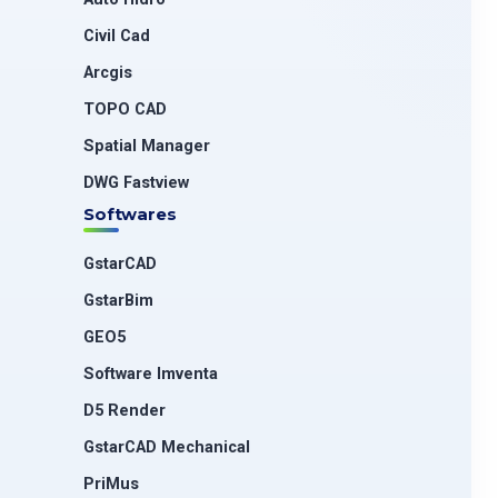
Civil Cad
Arcgis
TOPO CAD
Spatial Manager
DWG Fastview
Softwares
GstarCAD
GstarBim
GEO5
Software Imventa
D5 Render
GstarCAD Mechanical
PriMus