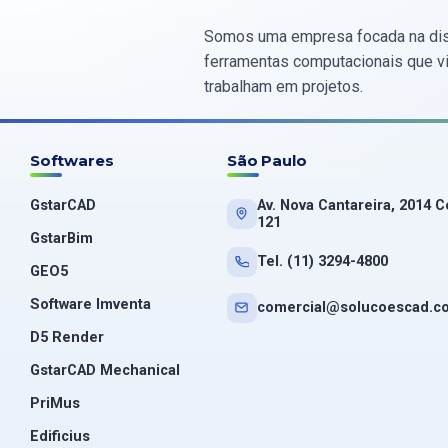
Somos uma empresa focada na dis
ferramentas computacionais que vis
trabalham em projetos.
Softwares
São Paulo
GstarCAD
Av. Nova Cantareira, 2014 C
121
GstarBim
Tel. (11) 3294-4800
GEO5
Software Imventa
comercial@solucoescad.c
D5 Render
GstarCAD Mechanical
PriMus
Edificius