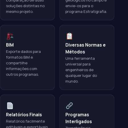
comparação de duas
geológicos no campo e
soluções distintas no
envie-os para o
mesmo projeto.
programa Estratigrafia.
BIM
Diversas Normas e
Exporte dados para
Métodos
formatos BIM e
Uma ferramenta
compartilhe
universal para
informações com
engenheiros de
outros programas.
qualquer lugar do
mundo.
Relatórios Finais
Programas
Relatórios facilmente
Interligados
editáveis e exportáveis