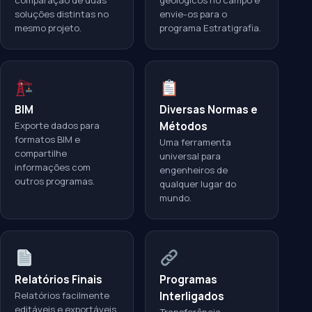
comparação de duas
geológicos no campo e
soluções distintas no
envie-os para o
mesmo projeto.
programa Estratigrafia.
BIM
Diversas Normas e
Exporte dados para
Métodos
formatos BIM e
Uma ferramenta
compartilhe
universal para
informações com
engenheiros de
outros programas.
qualquer lugar do
mundo.
Relatórios Finais
Programas
Relatórios facilmente
Interligados
editáveis e exportáveis