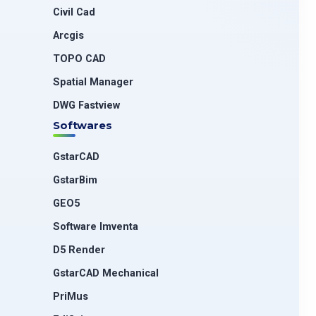
Civil Cad
Arcgis
TOPO CAD
Spatial Manager
DWG Fastview
Softwares
GstarCAD
GstarBim
GEO5
Software Imventa
D5 Render
GstarCAD Mechanical
PriMus