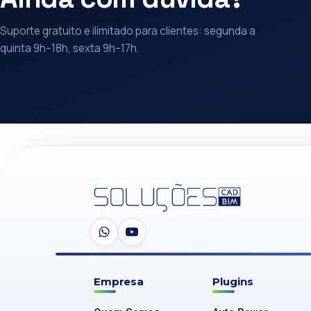
Suporte gratuito e ilimitado para clientes: segunda a
quinta 9h–18h, sexta 9h–17h.
Empresa
Plugins