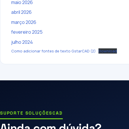
maio 2026
abril 2026
março 2026
fevereiro 2025
julho 2024
Como adicionar fontes de texto GstarCAD (2)
Download
SUPORTE SOLUÇÕESCAD
Ainda com dúvida?