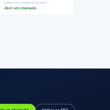
Fale com o suporte técnico
Abrir um chamado
rir um chamado
Voltar ao FAQ