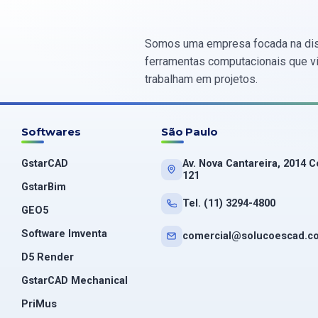
Somos uma empresa focada na dis
ferramentas computacionais que vis
trabalham em projetos.
Softwares
São Paulo
GstarCAD
Av. Nova Cantareira, 2014 C
121
GstarBim
Tel. (11) 3294-4800
GEO5
Software Imventa
comercial@solucoescad.c
D5 Render
GstarCAD Mechanical
PriMus