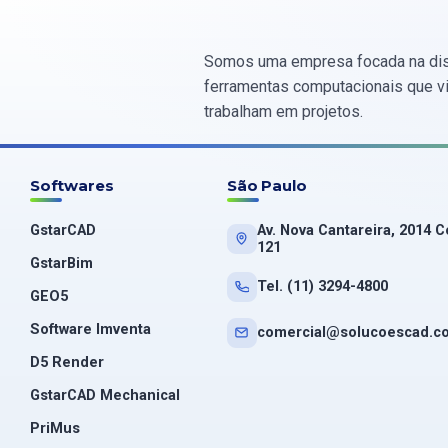
Somos uma empresa focada na dis
ferramentas computacionais que vis
trabalham em projetos.
Softwares
São Paulo
GstarCAD
Av. Nova Cantareira, 2014 C
121
GstarBim
Tel. (11) 3294-4800
GEO5
Software Imventa
comercial@solucoescad.c
D5 Render
GstarCAD Mechanical
PriMus