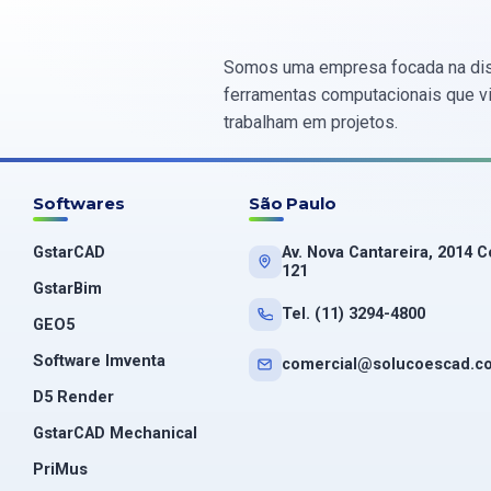
Somos uma empresa focada na dis
ferramentas computacionais que vis
trabalham em projetos.
Softwares
São Paulo
GstarCAD
Av. Nova Cantareira, 2014 C
121
GstarBim
Tel. (11) 3294-4800
GEO5
Software Imventa
comercial@solucoescad.c
D5 Render
GstarCAD Mechanical
PriMus